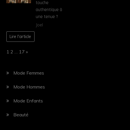
touche
authentique à
une tenue ?
Joel
Lire l'article
Page:
Next
1
2
…
17
»
Mode Femmes
Mode Hommes
Mode Enfants
Beauté