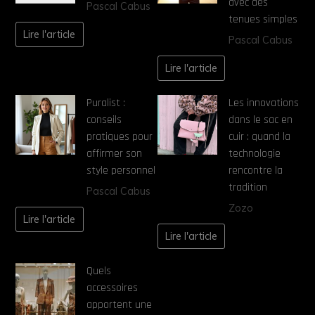
avec des
Pascal Cabus
tenues simples
Lire l'article
Pascal Cabus
Lire l'article
Puralist :
Les innovations
conseils
dans le sac en
pratiques pour
cuir : quand la
affirmer son
technologie
style personnel
rencontre la
tradition
Pascal Cabus
Zozo
Lire l'article
Lire l'article
Quels
accessoires
apportent une