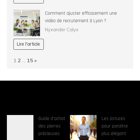
Comment ajuster efficacement une
vidéo de recrutement à Lyon ?
Nyxander Calyx
Lire l'article
Page:
Next
1
2
…
15
»
Guide d’achat
Les astuces
des pierres
pour paraître
précieuses
plus élégant