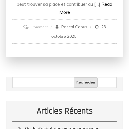
peut trouver sa place et contribuer au […]
Read
More
on
Pascal Cabus
23
Comment
L’entraide
octobre 2025
entre
voisins
:
une
nouvelle
Rechercher
façon
de
recréer
du
Articles Récents
lien
social
Guide d’achat des pierres précieuses