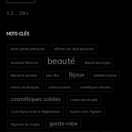
Page:
Next
1
2
…
29
»
MOTS-CLÉS
achat pierres précieuses
affirmer son style personnel
beauté
Anatomie féminine
Beauté des ongles
Bijoux
Beauté et sommeil
bien-être
bretelles homme
choisir vos basiques
communication
cosmétiques naturels
cosmétiques solides
culotte menstruelle
Cycle Nocturne de la Régénération
Eucerin Anti-Pigment
garde-robe
Façonner les Ongles