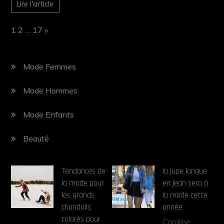
Lire l'article
Page:
Next
1
2
…
17
»
Mode Femmes
Mode Hommes
Mode Enfants
Beauté
Tendances de
la jupe longue
la mode pour
en jean sera à
les grands
la mode cette
chandails
année
colorés pour
Coraline