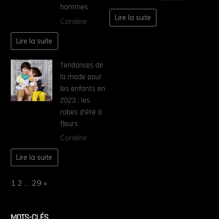
hommes
Lire la suite
Coraline
Lire la suite
Tendances de
la mode pour
les enfants en
2023 : les
robes d’été à
fleurs
Coraline
Lire la suite
Page:
Next
1
2
…
29
»
MOTS-CLÉS