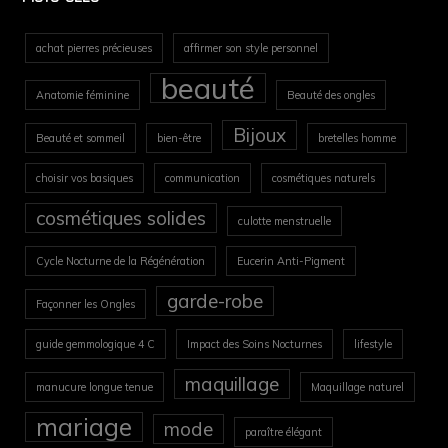
achat pierres précieuses
affirmer son style personnel
beauté
Anatomie féminine
Beauté des ongles
Bijoux
Beauté et sommeil
bien-être
bretelles homme
choisir vos basiques
communication
cosmétiques naturels
cosmétiques solides
culotte menstruelle
Cycle Nocturne de la Régénération
Eucerin Anti-Pigment
garde-robe
Façonner les Ongles
guide gemmologique 4 C
Impact des Soins Nocturnes
lifestyle
maquillage
manucure longue tenue
Maquillage naturel
mariage
mode
paraître élégant