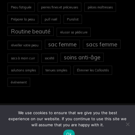
Peau fatiguée
pierres fines et précieuses
pièces maîtresses
Préparer la peau
pull noël
Puralist
Routine beauté
réussir sa pédicure
sac femme
sacs femme
réveiller votre peau
soins anti-âge
sacs à main cuir
société
solutions simples
tenues simples
Éliminer les Callosités
événement
We use cookies to ensure that we give you the best
Copyright © All rights reserved.Akisa by Sensational
experience on our website. If you continue to use this site we
Theme
will assume that you are happy with it.
Ok