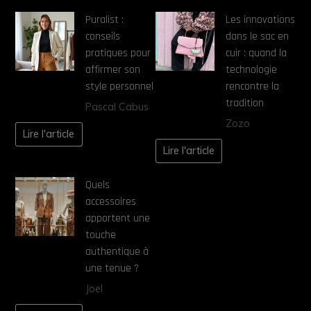
Puralist :
Les innovations
conseils
dans le sac en
pratiques pour
cuir : quand la
affirmer son
technologie
style personnel
rencontre la
tradition
Pascal Cabus
Zozo
Lire l'article
Lire l'article
Quels
accessoires
apportent une
touche
authentique à
une tenue ?
Joel