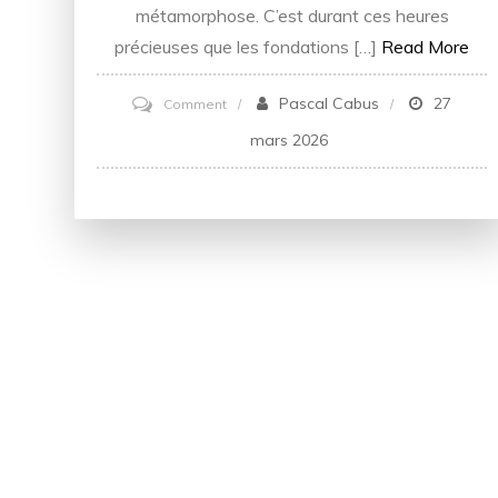
métamorphose. C’est durant ces heures
précieuses que les fondations […]
Read More
on
Pascal Cabus
27
Comment
Beauté
mars 2026
et
sommeil
:
pourquoi
tout
commence
la
nuit