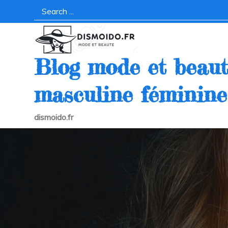
Skip
Search
to
for:
content
Blog mode et beau
masculine féminine
dismoido.fr