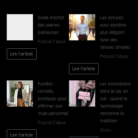
Guide d’achat
Les astuces
des pierres
pour paraître
précieuses
plus élégant
avec des
Pascal Cabus
tenues simples
Lire l'article
Pascal Cabus
Lire l'article
Puralist :
Les innovations
conseils
dans le sac en
pratiques pour
cuir : quand la
affirmer son
technologie
style personnel
rencontre la
tradition
Pascal Cabus
Zozo
Lire l'article