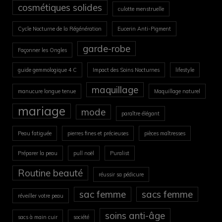
cosmétiques solides
culotte menstruelle
Cycle Nocturne de la Régénération
Eucerin Anti-Pigment
garde-robe
Façonner les Ongles
guide gemmologique 4 C
Impact des Soins Nocturnes
lifestyle
maquillage
manucure longue tenue
Maquillage naturel
mariage
mode
paraître élégant
Peau fatiguée
pierres fines et précieuses
pièces maîtresses
Préparer la peau
pull noël
Puralist
Routine beauté
réussir sa pédicure
sac femme
sacs femme
réveiller votre peau
soins anti-âge
sacs à main cuir
société