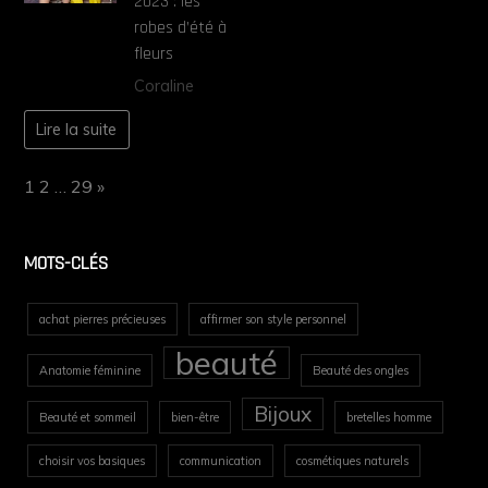
2023 : les
robes d’été à
fleurs
Coraline
Lire la suite
Page:
Next
1
2
…
29
»
MOTS-CLÉS
achat pierres précieuses
affirmer son style personnel
beauté
Anatomie féminine
Beauté des ongles
Bijoux
Beauté et sommeil
bien-être
bretelles homme
choisir vos basiques
communication
cosmétiques naturels