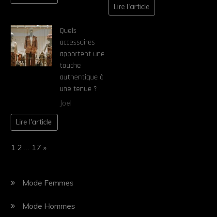
Lire l'article
Quels
accessoires
apportent une
touche
authentique à
une tenue ?
Joel
Lire l'article
Page:
Next
1
2
…
17
»
Mode Femmes
Mode Hommes