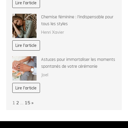
Lire l'article
Chemise féminine : l’indispensable pour
tous les styles
Henri Xavier
Lire l'article
Astuces pour immortaliser les moments
spontanés de votre cérémonie
Joel
Lire l'article
Page:
Next
1
2
…
15
»