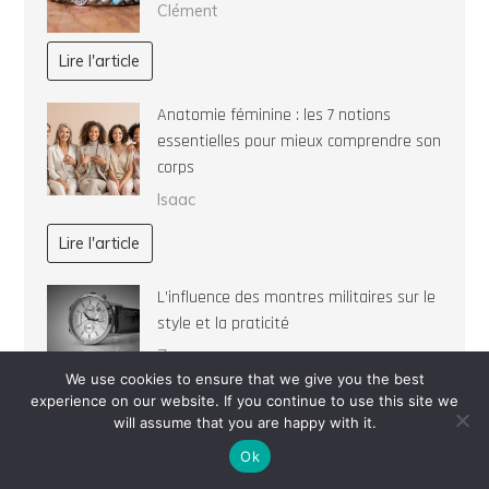
Clément
Lire l'article
Anatomie féminine : les 7 notions
essentielles pour mieux comprendre son
corps
Isaac
Lire l'article
L’influence des montres militaires sur le
style et la praticité
Zozo
We use cookies to ensure that we give you the best
experience on our website. If you continue to use this site we
Lire l'article
will assume that you are happy with it.
Ok
Maquillage naturel : les techniques qui
font toute la différence