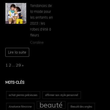
Tendances de
la mode pour
les enfants en
2023 : les
robes d’été à
fleurs
Coraline
Lire la suite
Page:
Next
1
2
…
29
»
MOTS-CLÉS
achat pierres précieuses
affirmer son style personnel
beauté
Anatomie féminine
Beauté des ongles