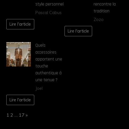
style personnel
rencontre la
tradition
Pascal Cabus
Zozo
Lire l'article
Lire l'article
Quels
accessoires
apportent une
touche
authentique à
une tenue ?
Joel
Lire l'article
Page:
Next
1
2
…
17
»