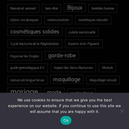
Bijoux
Beauté et sommeil
bien-être
bretelles homme
choisir vos basiques
communication
cosmétiques naturels
cosmétiques solides
culotte menstruelle
Cycle Nocturne de la Régénération
Eucerin Anti-Pigment
garde-robe
Façonner les Ongles
guide gemmologique 4 C
Impact des Soins Nocturnes
lifestyle
maquillage
manucure longue tenue
Maquillage naturel
mariage
mode
paraître élégant
We use cookies to ensure that we give you the best
Peau fatiguée
pierres fines et précieuses
pièces maîtresses
experience on our website. If you continue to use this site we
will assume that you are happy with it.
Préparer la peau
pull noël
Puralist
Ok
Routine beauté
réussir sa pédicure