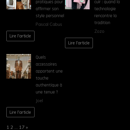
pratiques pour
cuir : quand la
affirmer son
technologie
style personnel
rencontre la
tradition
Pascal Cabus
Zozo
Lire l'article
Lire l'article
Quels
accessoires
apportent une
touche
authentique à
une tenue ?
Joel
Lire l'article
Page:
Next
1
2
…
17
»