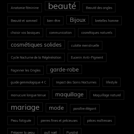
beauté
Anatomie féminine
Beauté des ongles
Bijoux
Beauté et sommeil
bien-être
bretelles homme
choisir vos basiques
communication
cosmétiques naturels
cosmétiques solides
culotte menstruelle
Cycle Nocturne de la Régénération
Eucerin Anti-Pigment
garde-robe
Façonner les Ongles
guide gemmologique 4 C
Impact des Soins Nocturnes
lifestyle
maquillage
manucure longue tenue
Maquillage naturel
mariage
mode
paraître élégant
Peau fatiguée
pierres fines et précieuses
pièces maîtresses
Préparer la peau
pull noël
Puralist