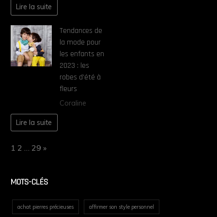
Lire la suite
Tendances de
la mode pour
les enfants en
2023 : les
robes d’été à
fleurs
Coraline
Lire la suite
Page:
Next
1
2
…
29
»
MOTS-CLÉS
achat pierres précieuses
affirmer son style personnel